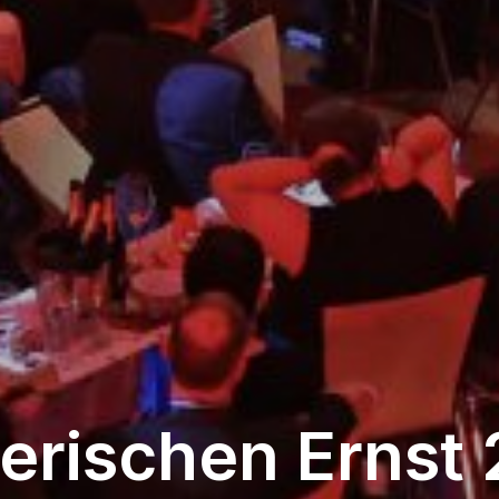
ierischen Ernst